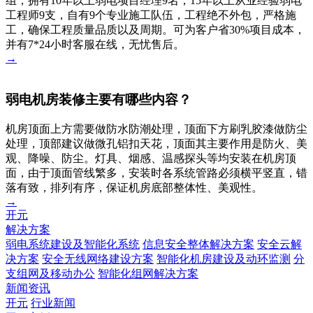
组，拥有10年以上弱电项目经理9名，15年以上从业经验弱电
工程师9支，自有9个专业施工队伍，工程绝不外包，严格施
工，确保工程质量品质以及周期。可为客户省30%项目成本，
并有7*24小时客服在线，无忧售后。
→
弱电机房装修主要有哪些内容？
机房顶面上方需要做防水防潮处理，顶面下方刷乳胶漆做防尘
处理，顶部建议做微孔铝扣天花，顶面其主要作用是防火、美
观、降噪、防尘。灯具、烟感、温感探头等均安装在机房顶
面，由于顶面管线繁多，安装时各系统管路必须横平竖直，错
落有致，排列有序，保证机房底部整体性、美观性。
→
开元
解决方案
弱电系统建设及智能化系统
信息安全整体解决方案
安全云解
决方案
安全无线网络建设方案
智能化机房建设及动环监测
分
支组网及移动办公
智能化组网解决方案
新闻资讯
开元
行业新闻